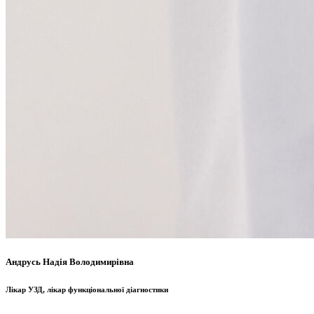
Андрусь Надія Володимирівна
Лікар УЗД, лікар функціональної діагностики