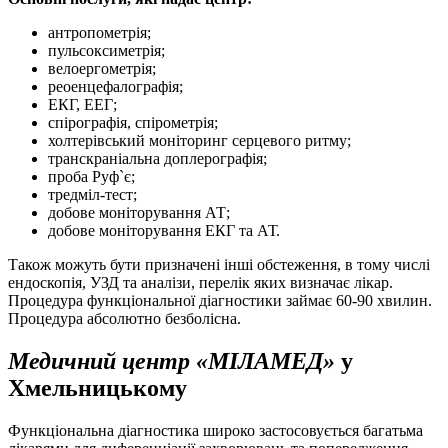
антропометрія;
пульсоксиметрія;
велоергометрія;
реоенцефалографія;
ЕКГ, ЕЕГ;
спірографія, спірометрія;
холтерівський моніторинг серцевого ритму;
транскраніальна доплерографія;
проба Руф`є;
тредміл-тест;
добове моніторування АТ;
добове моніторування ЕКГ та АТ.
Також можуть бути призначені інші обстеження, в тому числі
ендоскопія, УЗД та аналізи, перелік яких визначає лікар.
Процедура функціональної діагностики займає 60-90 хвилин.
Процедура абсолютно безболісна.
Медичний центр «МІЛАМЕД»
у
Хмельницькому
Функціональна діагностика широко застосовується багатьма