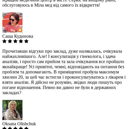
обслуговуюсь в Міла мед від самого їх відкриття!
Саша Кудинова
Прочитавши відгуки про заклад, дуже налякалась, очікувала
найжахливішого. Але! І консультація у гінеколога, і здача
аналізів, і просто сам прийом та зала очікування все пройшло
якнайкраще! Усі привітні, чемні, відповідають на питання без
проблем та допомагають. В приміщенні пробула максимум
хвилин 20, за цей час встигли і проконсультуватись з лікарем і
взяти аналізи. Я дійсно не розумію, звідки люди пишуть про
погане відношення. Певно ви давно не були в державних
закладах?
Oksana Olishchuk