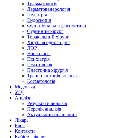
Травматологія
Дерматовенерологія
Педіатрія
Ендоскопія
Функціональна діагностика
Судинний хірург
Торакальний хірург
Хірургія одного дня
ЛОР
Наркологія
Психіатрія
Гематологія
Пластична хірургія
Трансплантація волосся
Косметологія
Медогляд
УЗД
Аналізи
Результати аналізів
Перелік аналізів
Актуальний прайс лист
Лікарі
Блог
Контакти
Кабінет лікаря