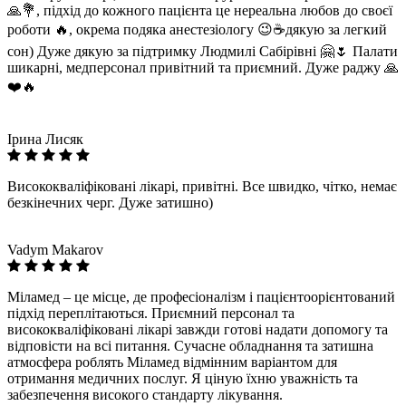
🙏💐, підхід до кожного пацієнта це нереальна любов до своєї
роботи 🔥, окрема подяка анестезіологу 😉☕дякую за легкий
сон) Дуже дякую за підтримку Людмилі Сабірівні 🤗🌷 Палати
шикарні, медперсонал привітний та приємний. Дуже раджу 🙏
❤️🔥
Ірина Лисяк
Висококваліфіковані лікарі, привітні. Все швидко, чітко, немає
безкінечних черг. Дуже затишно)
Vadym Makarov
Міламед – це місце, де професіоналізм і пацієнтоорієнтований
підхід переплітаються. Приємний персонал та
висококваліфіковані лікарі завжди готові надати допомогу та
відповісти на всі питання. Сучасне обладнання та затишна
атмосфера роблять Міламед відмінним варіантом для
отримання медичних послуг. Я ціную їхню уважність та
забезпечення високого стандарту лікування.