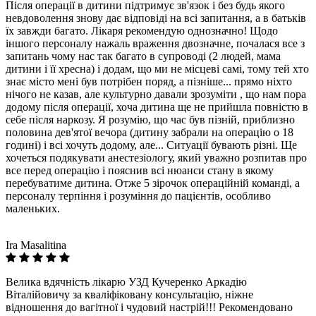
Після операції в дитини підтримує зв'язок і без будь якого
невдоволення знову дає відповіді на всі запитання, а в батьків
їх завжди багато. Лікаря рекомендую однозначно! Щодо
іншого персоналу нажаль враження двозначне, почалася все з
запитань чому нас так багато в супроводі (2 людей, мама
дитини і її хресна) і додам, що ми не місцеві самі, тому тей хто
знає місто мені був потрібен поряд, а пізніше... прямо ніхто
нічого не казав, але культурно давали зрозуміти , що нам пора
додому після операції, хоча дитина ще не прийшла повністю в
себе після наркозу. Я розумію, що час був пізній, приблизно
половина дев'ятої вечора (дитину забрали на операцію о 18
годині) і всі хочуть додому, але... Ситуації бувають різні. Ще
хочеться подякувати анестезіологу, який уважно розпитав про
все перед операцію і пояснив всі нюанси стану в якому
перебуватиме дитина. Отже 5 зірочок операційній команді, а
персоналу терпіння і розуміння до пацієнтів, особливо
маленьких.
Ira Masalitina
Велика вдячність лікарю УЗД Кучеренко Аркадію
Віталійовичу за кваліфіковану консультацію, ніжне
відношення до вагітної і чудовий настрій!!! Рекомендовано