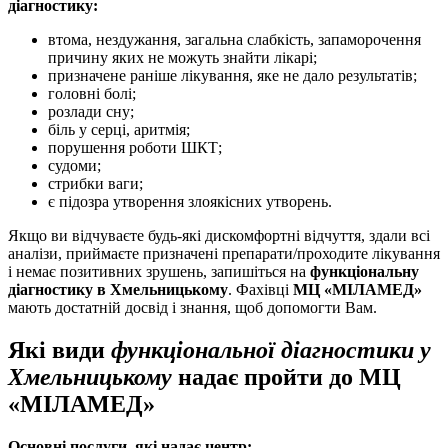
діагностику:
втома, нездужання, загальна слабкість, запаморочення
причину яких не можуть знайти лікарі;
призначене раніше лікування, яке не дало результатів;
головні болі;
розлади сну;
біль у серці, аритмія;
порушення роботи ШКТ;
судоми;
стрибки ваги;
є підозра утворення злоякісних утворень.
Якщо ви відчуваєте будь-які дискомфортні відчуття, здали всі
аналізи, приймаєте призначені препарати/проходите лікування
і немає позитивних зрушень, запишіться на
функціональну
діагностику в Хмельницькому
. Фахівці
МЦ «МІЛАМЕД»
мають достатній досвід і знання, щоб допомогти Вам.
Які види
функціональної діагностики у
Хмельницькому
надає пройти до МЦ
«МІЛАМЕД»
Основні послуги, які надає центр: