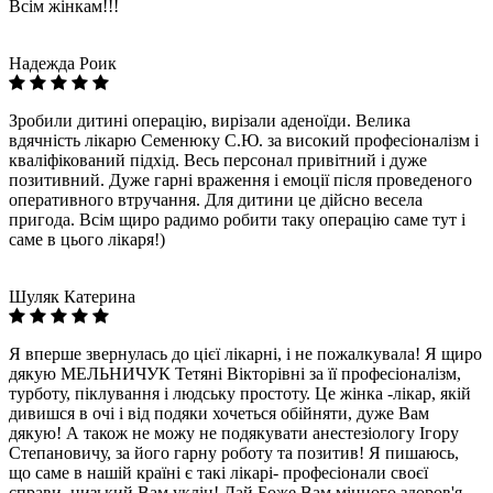
Всім жінкам!!!
Надежда Роик
Зробили дитині операцію, вирізали аденоїди. Велика
вдячність лікарю Семенюку С.Ю. за високий професіоналізм і
кваліфікований підхід. Весь персонал привітний і дуже
позитивний. Дуже гарні враження і емоції після проведеного
оперативного втручання. Для дитини це дійсно весела
пригода. Всім щиро радимо робити таку операцію саме тут і
саме в цього лікаря!)
Шуляк Катерина
Я вперше звернулась до цієї лікарні, і не пожалкувала! Я щиро
дякую МЕЛЬНИЧУК Тетяні Вікторівні за її професіоналізм,
турботу, піклування і людську простоту. Це жінка -лікар, якій
дивишся в очі і від подяки хочеться обійняти, дуже Вам
дякую! А також не можу не подякувати анестезіологу Ігору
Степановичу, за його гарну роботу та позитив! Я пишаюсь,
що саме в нашій країні є такі лікарі- професіонали своєї
справи, низький Вам уклін! Дай Боже Вам міцного здоров'я,