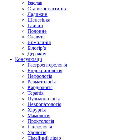
Ізяслав
Старокостянтинів
Ладижин
Шепетівка
Гайсин
Полонне
Славута
Ярмолинці
Білогір’я
Деражня
Консультації
Гастроентерологія
Ендокринологія
Нефрологія
Ревматологія
Кардіологія
Терапія
Пульмонологія
Невропатологія
Хірургія
Мамологія
Проктологія
Гінекологія
Урологія
Сімейний лікар