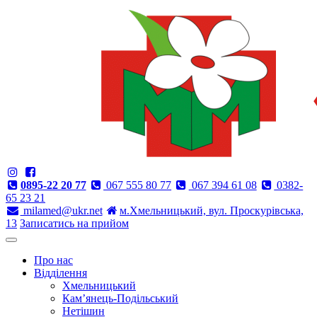
0895-22 20 77
067 555 80 77
067 394 61 08
0382-
65 23 21
milamed@ukr.net
м.Хмельницький, вул. Проскурівська,
13
Записатись на прийом
Про нас
Відділення
Хмельницький
Кам’янець-Подільський
Нетішин