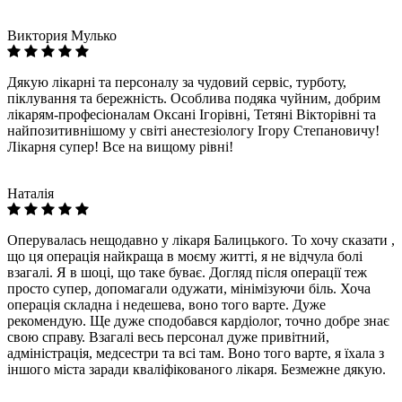
Виктория Мулько
Дякую лікарні та персоналу за чудовий сервіс, турботу,
піклування та бережність. Особлива подяка чуйним, добрим
лікарям-професіоналам Оксані Ігорівні, Тетяні Вікторівні та
найпозитивнішому у світі анестезіологу Ігору Степановичу!
Лікарня супер! Все на вищому рівні!
Наталія
Оперувалась нещодавно у лікаря Балицького. То хочу сказати ,
що ця операція найкраща в моєму житті, я не відчула болі
взагалі. Я в шоці, що таке буває. Догляд після операції теж
просто супер, допомагали одужати, мінімізуючи біль. Хоча
операція складна і недешева, воно того варте. Дуже
рекомендую. Ще дуже сподобався кардіолог, точно добре знає
свою справу. Взагалі весь персонал дуже привітний,
адміністрація, медсестри та всі там. Воно того варте, я їхала з
іншого міста заради кваліфікованого лікаря. Безмежне дякую.