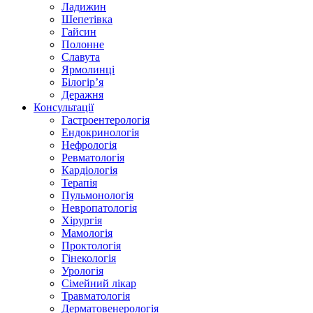
Ладижин
Шепетівка
Гайсин
Полонне
Славута
Ярмолинці
Білогір’я
Деражня
Консультації
Гастроентерологія
Ендокринологія
Нефрологія
Ревматологія
Кардіологія
Терапія
Пульмонологія
Невропатологія
Хірургія
Мамологія
Проктологія
Гінекологія
Урологія
Сімейний лікар
Травматологія
Дерматовенерологія