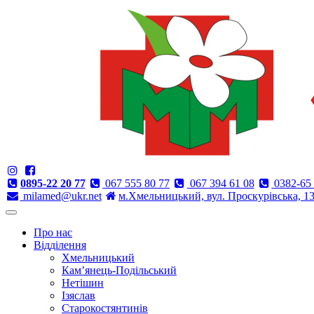
0895-22 20 77
067 555 80 77
067 394 61 08
0382-65 
milamed@ukr.net
м.Хмельницький, вул. Проскурівська, 1
Про нас
Відділення
Хмельницький
Кам’янець-Подільський
Нетішин
Ізяслав
Старокостянтинів