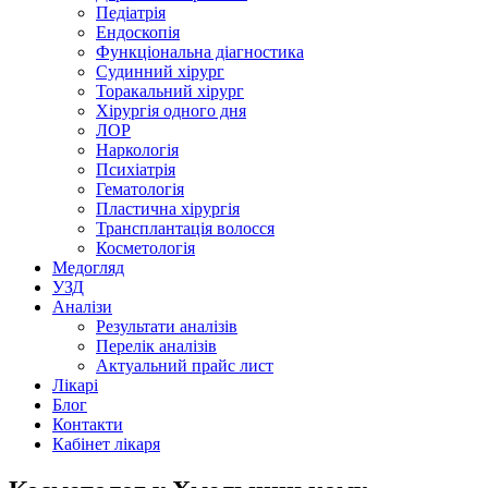
Педіатрія
Ендоскопія
Функціональна діагностика
Судинний хірург
Торакальний хірург
Хірургія одного дня
ЛОР
Наркологія
Психіатрія
Гематологія
Пластична хірургія
Трансплантація волосся
Косметологія
Медогляд
УЗД
Аналізи
Результати аналізів
Перелік аналізів
Актуальний прайс лист
Лікарі
Блог
Контакти
Кабінет лікаря