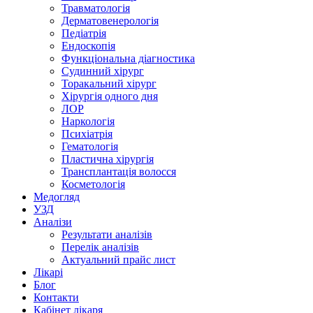
Травматологія
Дерматовенерологія
Педіатрія
Ендоскопія
Функціональна діагностика
Судинний хірург
Торакальний хірург
Хірургія одного дня
ЛОР
Наркологія
Психіатрія
Гематологія
Пластична хірургія
Трансплантація волосся
Косметологія
Медогляд
УЗД
Аналізи
Результати аналізів
Перелік аналізів
Актуальний прайс лист
Лікарі
Блог
Контакти
Кабінет лікаря