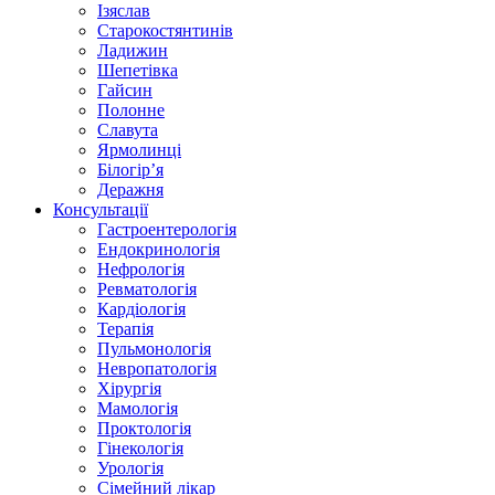
Ізяслав
Старокостянтинів
Ладижин
Шепетівка
Гайсин
Полонне
Славута
Ярмолинці
Білогір’я
Деражня
Консультації
Гастроентерологія
Ендокринологія
Нефрологія
Ревматологія
Кардіологія
Терапія
Пульмонологія
Невропатологія
Хірургія
Мамологія
Проктологія
Гінекологія
Урологія
Сімейний лікар