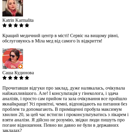
Katrin Karmalita
Кращий медичний центр в місті! Сервіс на вищому рівні,
обслуговуюсь в Міла мед від самого їх відкриття!
Саша Кудинова
Прочитавши відгуки про заклад, дуже налякалась, очікувала
найжахливішого. Але! І консультація у гінеколога, і здача
аналізів, і просто сам прийом та зала очікування все пройшло
якнайкраще! Усі привітні, чемні, відповідають на питання без
проблем та допомагають. В приміщенні пробула максимум
хвилин 20, за цей час встигли і проконсультуватись з лікарем і
взяти аналізи. Я дійсно не розумію, звідки люди пишуть про
погане відношення. Певно ви давно не були в державних
закладах?