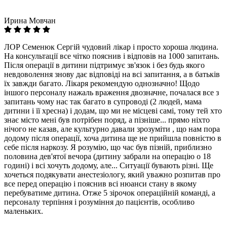
Ирина Мовчан
ЛОР Семенюк Сергій чудовий лікар і просто хороша людина.
На консультації все чітко пояснив і відповів на 1000 запитань.
Після операції в дитини підтримує зв'язок і без будь якого
невдоволення знову дає відповіді на всі запитання, а в батьків
їх завжди багато. Лікаря рекомендую однозначно! Щодо
іншого персоналу нажаль враження двозначне, почалася все з
запитань чому нас так багато в супроводі (2 людей, мама
дитини і її хресна) і додам, що ми не місцеві самі, тому тей хто
знає місто мені був потрібен поряд, а пізніше... прямо ніхто
нічого не казав, але культурно давали зрозуміти , що нам пора
додому після операції, хоча дитина ще не прийшла повністю в
себе після наркозу. Я розумію, що час був пізній, приблизно
половина дев'ятої вечора (дитину забрали на операцію о 18
годині) і всі хочуть додому, але... Ситуації бувають різні. Ще
хочеться подякувати анестезіологу, який уважно розпитав про
все перед операцію і пояснив всі нюанси стану в якому
перебуватиме дитина. Отже 5 зірочок операційній команді, а
персоналу терпіння і розуміння до пацієнтів, особливо
маленьких.