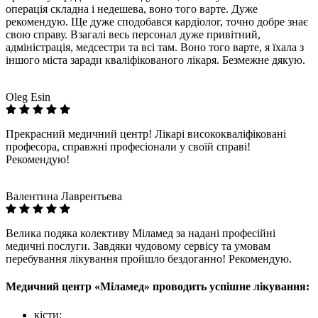
операція складна і недешева, воно того варте. Дуже
рекомендую. Ще дуже сподобався кардіолог, точно добре знає
свою справу. Взагалі весь персонал дуже привітний,
адміністрація, медсестри та всі там. Воно того варте, я їхала з
іншого міста заради кваліфікованого лікаря. Безмежне дякую.
Oleg Esin
Прекрасний медичний центр! Лікарі висококваліфіковані
професора, справжні професіонали у своїй справі!
Рекомендую!
Валентина Лаврентьева
Велика подяка колективу Міламед за надані професійні
медичні послуги. Завдяки чудовому сервісу та умовам
перебування лікування пройшло бездоганно! Рекомендую.
Медичний центр «Міламед» проводить успішне лікування:
кісти;