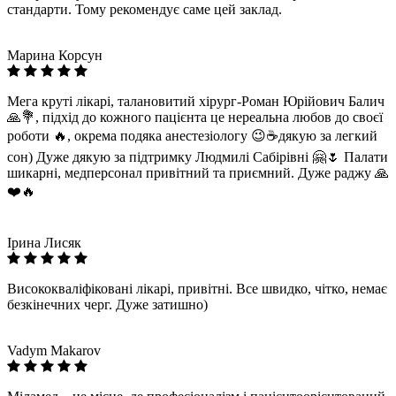
стандарти. Тому рекомендує саме цей заклад.
Марина Корсун
Мега круті лікарі, талановитий хірург-Роман Юрійович Балич
🙏💐, підхід до кожного пацієнта це нереальна любов до своєї
роботи 🔥, окрема подяка анестезіологу 😉☕дякую за легкий
сон) Дуже дякую за підтримку Людмилі Сабірівні 🤗🌷 Палати
шикарні, медперсонал привітний та приємний. Дуже раджу 🙏
❤️🔥
Ірина Лисяк
Висококваліфіковані лікарі, привітні. Все швидко, чітко, немає
безкінечних черг. Дуже затишно)
Vadym Makarov