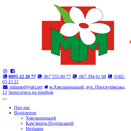
0895-22 20 77
067 555 80 77
067 394 61 08
0382-
65 23 21
milamed@ukr.net
м.Хмельницький, вул. Проскурівська,
13
Записатись на прийом
Про нас
Відділення
Хмельницький
Кам’янець-Подільський
Нетішин