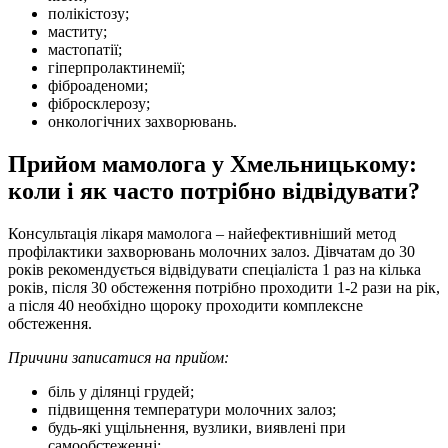
полікістозу;
маститу;
мастопатії;
гіперпролактинемії;
фіброаденоми;
фібросклерозу;
онкологічних захворювань.
Прийом мамолога у Хмельницькому:
коли і як часто потрібно відвідувати?
Консультація лікаря мамолога – найефективніший метод
профілактики захворювань молочних залоз. Дівчатам до 30
років рекомендується відвідувати спеціаліста 1 раз на кілька
років, після 30 обстеження потрібно проходити 1-2 рази на рік,
а після 40 необхідно щороку проходити комплексне
обстеження.
Причини записатися на прийом:
біль у ділянці грудей;
підвищення температури молочних залоз;
будь-які ущільнення, вузлики, виявлені при
самообстеженні;