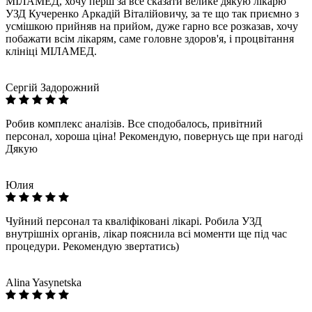
МІЛАМЕД, хочу перш за все сказати велике дякую лікарю
УЗД Кучеренко Аркадій Віталійовичу, за те що так приємно з
усмішкою прийняв на прийом, дуже гарно все розказав, хочу
побажати всім лікарям, саме головне здоров'я, і процвітання
клініці МІЛАМЕД.
Сергій Задорожний
Робив комплекс аналізів. Все сподобалось, привітний
персонал, хороша ціна! Рекомендую, повернусь ще при нагоді
Дякую
Юлия
Чуйний персонал та кваліфіковані лікарі. Робила УЗД
внутрішніх органів, лікар пояснила всі моменти ще під час
процедури. Рекомендую звертатись)
Alina Yasynetska