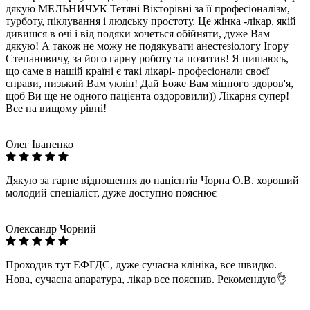
дякую МЕЛЬНИЧУК Тетяні Вікторівні за її професіоналізм,
турботу, піклування і людську простоту. Це жінка -лікар, якій
дивишся в очі і від подяки хочеться обійняти, дуже Вам
дякую! А також не можу не подякувати анестезіологу Ігору
Степановичу, за його гарну роботу та позитив! Я пишаюсь,
що саме в нашій країні є такі лікарі- професіонали своєї
справи, низький Вам уклін! Дай Боже Вам міцного здоров'я,
щоб Ви ще не одного пацієнта оздоровили)) Лікарня супер!
Все на вищому рівні!
Олег Іваненко
Дякую за гарне відношення до пацієнтів Чорна О.В. хороший
молодий спеціаліст, дуже доступно пояснює
Олександр Чорний
Проходив тут ЕФГДС, дуже сучасна клініка, все швидко.
Нова, сучасна апаратура, лікар все пояснив. Рекомендую👌