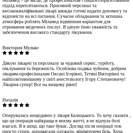
Міламед – це місце, де професіоналізм і пацієнтоорієнтований
підхід переплітаються. Приємний персонал та
висококваліфіковані лікарі завжди готові надати допомогу та
відповісти на всі питання. Сучасне обладнання та затишна
атмосфера роблять Міламед відмінним варіантом для
отримання медичних послуг. Я ціную їхню уважність та
забезпечення високого стандарту лікування.
Виктория Мулько
Дякую лікарні та персоналу за чудовий сервіс, турботу,
піклування та бережність. Особлива подяка чуйним, добрим
лікарям-професіоналам Оксані Ігорівні, Тетяні Вікторівні та
найпозитивнішому у світі анестезіологу Ігору Степановичу!
Лікарня супер! Все на вищому рівні!
Наталія
Оперувалась нещодавно у лікаря Балицького. То хочу сказати ,
що ця операція найкраща в моєму житті, я не відчула болі
взагалі. Я в шоці, що таке буває. Догляд після операції теж
просто супер, допомагали одужати, мінімізуючи біль. Хоча