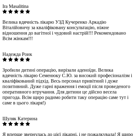
Ira Masalitina
Велика вдячність лікарю УЗД Кучеренко Аркадію
Віталійовичу за кваліфіковану консультацію, ніжне
відношення до вагітної і чудовий настрій!!! Рекомендовано
Всім жінкам!!!
Надежда Роик
Зробили дитині операцію, вирізали аденоїди. Велика
вдячність лікарю Семенюку С.Ю. за високий професіоналізм і
кваліфікований підхід. Весь персонал привітний і дуже
позитивний. Дуже гарні враження і емоції після проведеного
оперативного втручання. Для дитини це дійсно весела
пригода. Всім щиро радимо робити таку операцію саме тут і
саме в цього лікаря!)
Шуляк Катерина
Я вперше звернулась до цієї лікарні, і не пожалкувала! Я щиро