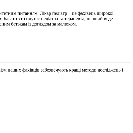
итетним питанням. Лікар педіатр – це фахівець широкої
. Багато хто плутає педіатра та терапевта, перший веде
ченим батькам із доглядом за малюком.
ізм наших фахівців забезпечують кращі методи досліджень і