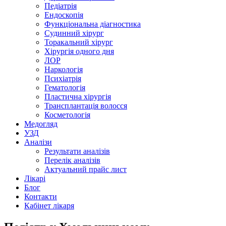
Педіатрія
Ендоскопія
Функціональна діагностика
Судинний хірург
Торакальний хірург
Хірургія одного дня
ЛОР
Наркологія
Психіатрія
Гематологія
Пластична хірургія
Трансплантація волосся
Косметологія
Медогляд
УЗД
Аналізи
Результати аналізів
Перелік аналізів
Актуальний прайс лист
Лікарі
Блог
Контакти
Кабінет лікаря