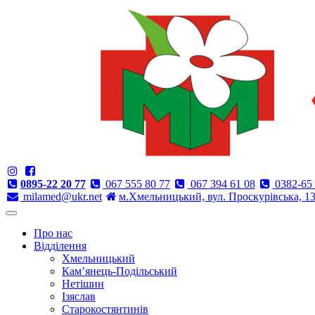
0895-22 20 77
067 555 80 77
067 394 61 08
0382-65 
milamed@ukr.net
м.Хмельницький, вул. Проскурівська, 1
Про нас
Відділення
Хмельницький
Кам’янець-Подільський
Нетішин
Ізяслав
Старокостянтинів