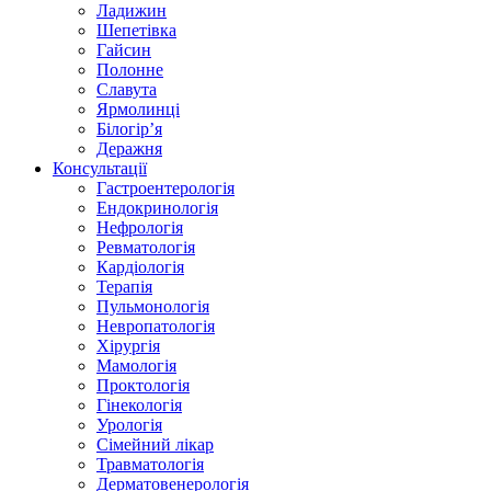
Ладижин
Шепетівка
Гайсин
Полонне
Славута
Ярмолинці
Білогір’я
Деражня
Консультації
Гастроентерологія
Ендокринологія
Нефрологія
Ревматологія
Кардіологія
Терапія
Пульмонологія
Невропатологія
Хірургія
Мамологія
Проктологія
Гінекологія
Урологія
Сімейний лікар
Травматологія
Дерматовенерологія