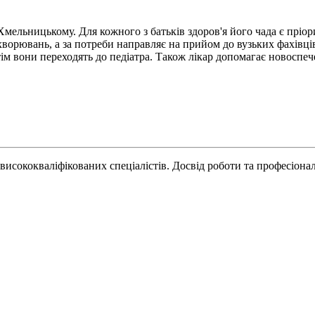
мельницькому. Для кожного з батьків здоров'я його чада є пріор
ворювань, а за потреби направляє на прийом до вузьких фахівців
отім вони переходять до педіатра. Також лікар допомагає новоспе
исококваліфікованих спеціалістів. Досвід роботи та професіонал