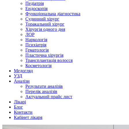
Педіатрія
Ендоскопія
Функціональна діагностика
Судинний хірург
Торакальний хірург
Хірургія одного дня
ЛОР
Наркологія
Психіатрія
Гематологія
Пластична хірургія
Трансплантація волосся
Косметологія
Медогляд
УЗД
Аналізи
Результати аналізів
Перелік аналізів
Актуальний прайс лист
Лікарі
Блог
Контакти
Кабінет лікаря