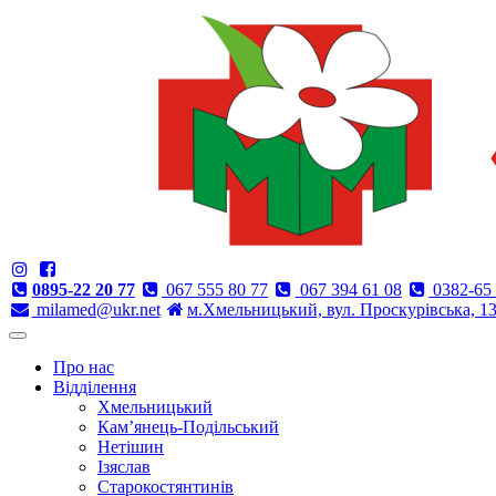
0895-22 20 77
067 555 80 77
067 394 61 08
0382-65 
milamed@ukr.net
м.Хмельницький, вул. Проскурівська, 1
Про нас
Відділення
Хмельницький
Кам’янець-Подільський
Нетішин
Ізяслав
Старокостянтинів