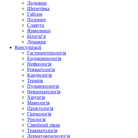
Ладижин
Шепетівка
Гайсин
Полонне
Славута
Ярмолинці
Білогір’я
Деражня
Консультації
Гастроентерологія
Ендокринологія
Нефрологія
Ревматологія
Кардіологія
Терапія
Пульмонологія
Невропатологія
Хірургія
Мамологія
Проктологія
Гінекологія
Урологія
Сімейний лікар
Травматологія
Дерматовенерологія